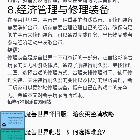
过低，就需要及时修理，避免在关键时刻装备损坏。
8.经济管理与修理装备
在魔兽世界中，金币是一种重要的游戏货币，而修理装备
需要消耗金币。玩家需要合理管理自己的经济，确保有足
够的金币来修理装备。可以通过完成任务、出售物品或者
参与经济活动来获取金币。
结语：
修理装备是魔兽世界中不可忽视的一部分，它直接影响着
玩家的实力和游戏体验。通过了解装备耐久度、寻找修理
工匠、选择合适的修理方式、合理安排修理时间、使用修
理套装、关注装备耐久度的变化以及良好的经济管理，新
手玩家可以更好地修理装备，提升自己在游戏中的竞争
力。希望本文对新手玩家有所帮助。
恒峰g22娱乐官方网站
魔兽世界怀旧服：暗夜买坐骑攻略
魔兽世界爬塔：如何选择难度？