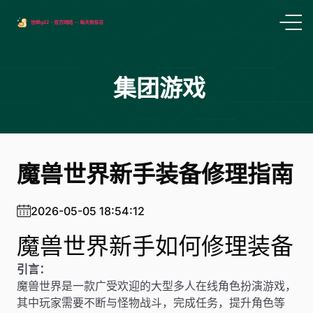
集团游戏
魔兽世界新手装备修理指南
2026-05-05 18:54:12
魔兽世界新手如何修理装备
引言：
魔兽世界是一款广受欢迎的大型多人在线角色扮演游戏，
其中玩家需要不断与怪物战斗，完成任务，提升角色等