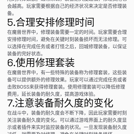
会越高。玩家需要根据自己的经济状况来决定是否修理装
备。
5.合理安排修理时间
在魔兽世界中，修理装备需要一定的时间。玩家需要合理
安排修理时间，避免在关键时刻装备损坏而无法修理。可
以选择在完成任务或者打怪之后，回城修理装备，以保证
装备的完好状态。
6.使用修理套装
在魔兽世界中，有一些特殊的装备称为修理套装，这些装
备可以提供额外的修理效果。玩家可以通过完成任务或者
击败BOSS来获得修理套装。使用修理套装可以降低修理
费用，延长装备的耐久度，提高游戏体验。
7.注意装备耐久度的变化
在战斗中，装备的耐久度会不断下降，因此玩家需要时刻
关注装备耐久度的变化。可以通过游戏界面上的耐久度显
示或者插件来实时监控装备的状况。一旦发现装备耐久度