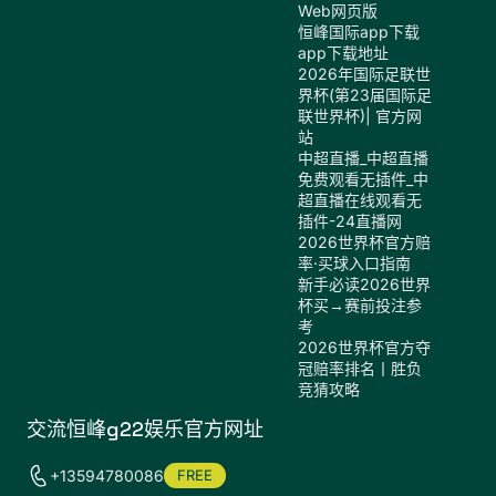
Web网页版
恒峰国际app下载
app下载地址
2026年国际足联世
界杯(第23届国际足
联世界杯)| 官方网
站
中超直播_中超直播
免费观看无插件_中
超直播在线观看无
插件-24直播网
2026世界杯官方赔
率·买球入口指南
新手必读2026世界
杯买→赛前投注参
考
2026世界杯官方夺
冠赔率排名丨胜负
竞猜攻略
交流恒峰g22娱乐官方网址
+13594780086
FREE