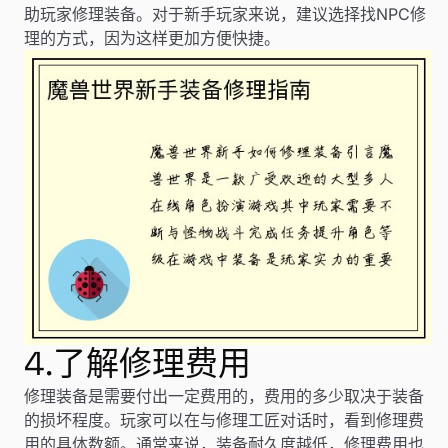
助玩家修理装备。对于新手玩家来说，建议选择找NPC修
理的方式，因为这样更加方便快捷。
4.了解修理费用
修理装备是需要付出一定费用的，费用的多少取决于装备
的损坏程度。玩家可以在与修理工匠对话时，看到修理费
用的具体数额。通常来说，装备耐久度越低，修理费用也