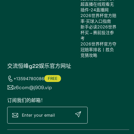
超直播在线观看无
插件-24直播网
2026世界杯官方赔
率·买球入口指南
新手必读2026世界
杯买→赛前投注参
考
2026世界杯官方夺
冠赔率排名丨胜负
竞猜攻略
交流恒峰g22娱乐官方网址
+13594780086
FREE
z6com@j909.vip
订阅我们的邮箱！