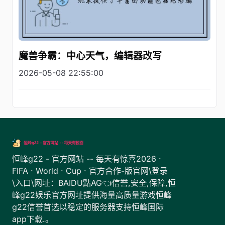
魔兽争霸：中心天气，编辑器改写
2026-05-08 22:55:00
恒峰g22 - 官方网站 -- 每天有惊喜2026 ·
FIFA · World · Cup · 官方合作-版官网\登录
\入口\网址：BAIDU點AG👈信誉,安全,保障,恒
峰g22娱乐官方网址提供海量高质量游戏恒峰
g22信誉首选以稳定的服务器支持恒峰国际
app下载.。