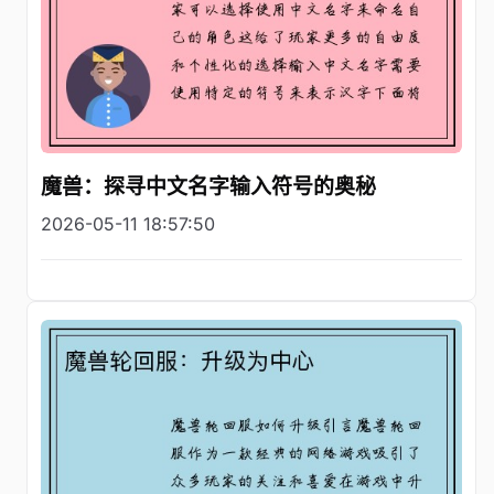
魔兽：探寻中文名字输入符号的奥秘
2026-05-11 18:57:50