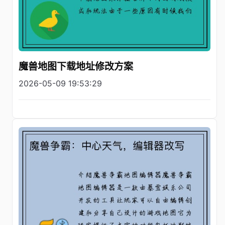
魔兽地图下载地址修改方案
2026-05-09 19:53:29