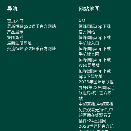
导航
网站地图
首页入口
XML
最新恒峰g22娱乐官方网站
恒峰国际app下载
产品展示
官方网站
集团游戏
恒峰国际app下载
最新注册网址
手机版入口
交流恒峰g22娱乐官方网址
恒峰国际app下载
手机版官网
恒峰国际app下载
Web网页版
恒峰国际app下载
app下载地址
2026年国际足联世
界杯(第23届国际足
联世界杯)| 官方网
站
中超直播_中超直播
免费观看无插件_中
超直播在线观看无
插件-24直播网
2026世界杯官方赔