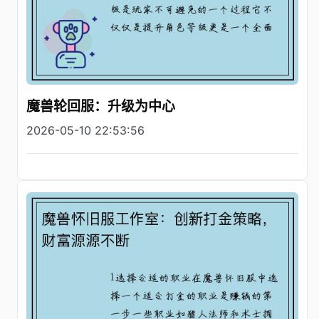
魔兽轮回服：升级为中心
2026-05-10 22:53:56