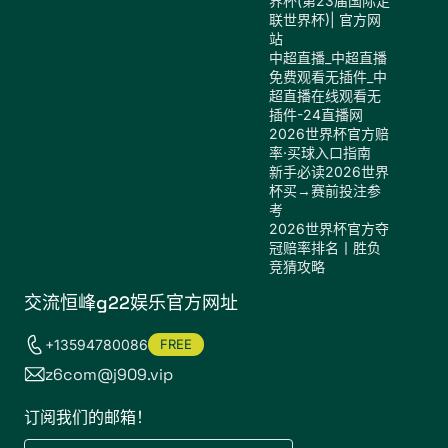
界杯(第23届国际足
联世界杯)| 官方网
站
中超直播_中超直播
免费观看无插件_中
超直播在线观看无
插件-24直播网
2026世界杯官方赔
率·买球入口指南
新手必读2026世界
杯买→赛前投注参
考
2026世界杯官方夺
冠赔率排名丨胜负
竞猜攻略
交流恒峰g22娱乐官方网址
+13594780086
FREE
z6com@j909.vip
订阅我们的邮箱！