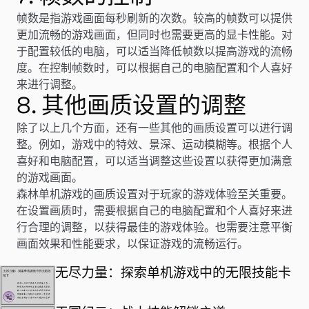
帧数是指游戏画面每秒刷新的次数。较高的帧数可以提供
更加流畅的游戏画面，但同时也需要更高的显卡性能。对
于配置较低的电脑，可以适当降低帧数以提高游戏的流畅
度。在控制帧数时，可以根据自己的电脑配置和个人喜好
来进行调整。
8. 其他画质设置的调整
除了以上几个方面，还有一些其他的画质设置可以进行调
整。例如，游戏中的特效、景深、运动模糊等。根据个人
喜好和电脑配置，可以适当调整这些设置以获得更加满意
的游戏画面。
森林单机游戏的画质设置对于玩家的游戏体验至关重要。
在设置画质时，需要根据自己的电脑配置和个人喜好来进
行合理的调整，以获得最佳的游戏体验。也需要注意平衡
画面效果和性能要求，以保证游戏的流畅运行。
无尽力量：探索单机游戏中的无限技能卡