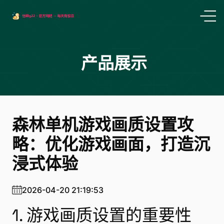
产品展示
森林单机游戏画质设置攻
略：优化游戏画面，打造沉
浸式体验
2026-04-20 21:19:53
1. 游戏画质设置的重要性