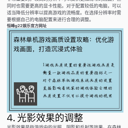
同时也需要更高的显卡性能。对于配置较低的电脑，可以
适当降低分辨率以提高游戏的流畅度。在选择分辨率时需
要根据自己的电脑配置来进行合理的调整。
恒峰g22娱乐官方网址
4. 光影效果的调整
光影效果是指游戏中的光照、阴影和反射等效果。在森林