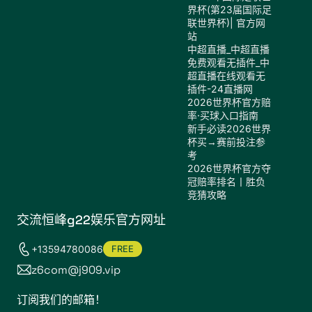
界杯(第23届国际足
联世界杯)| 官方网
站
中超直播_中超直播
免费观看无插件_中
超直播在线观看无
插件-24直播网
2026世界杯官方赔
率·买球入口指南
新手必读2026世界
杯买→赛前投注参
考
2026世界杯官方夺
冠赔率排名丨胜负
竞猜攻略
交流恒峰g22娱乐官方网址
+13594780086
FREE
z6com@j909.vip
订阅我们的邮箱！