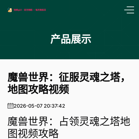
产品展示
魔兽世界：征服灵魂之塔，
地图攻略视频
2026-05-07 20:37:42
魔兽世界：占领灵魂之塔地
图视频攻略