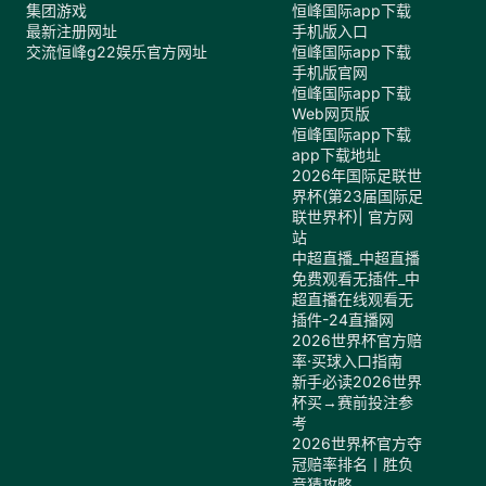
集团游戏
恒峰国际app下载
最新注册网址
手机版入口
交流恒峰g22娱乐官方网址
恒峰国际app下载
手机版官网
恒峰国际app下载
Web网页版
恒峰国际app下载
app下载地址
2026年国际足联世
界杯(第23届国际足
联世界杯)| 官方网
站
中超直播_中超直播
免费观看无插件_中
超直播在线观看无
插件-24直播网
2026世界杯官方赔
率·买球入口指南
新手必读2026世界
杯买→赛前投注参
考
2026世界杯官方夺
冠赔率排名丨胜负
竞猜攻略