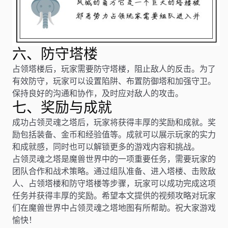
六、防守塔楼
占领塔楼后，玩家需要防守塔楼，阻止敌人的反击。为了
有效防守，玩家可以设置陷阱、布置防御塔和加强守卫。
保持良好的沟通和协作，及时应对敌人的攻击。
七、奖励与成就
成功占领灵魂之塔后，玩家将获得丰厚的奖励和成就。奖
励包括装备、金币和经验值等。成就可以展示玩家的实力
和成就感，同时也可以解锁更多的游戏内容和挑战。
占领灵魂之塔是魔兽世界中的一项重要任务，需要玩家的
团队合作和战术策略。通过组队准备、进入塔楼、击败敌
人、占领塔楼和防守塔楼等步骤，玩家可以成功完成这项
任务并获得丰厚的奖励。希望本文提供的视频攻略对玩家
们在魔兽世界中占领灵魂之塔地图有所帮助。祝大家游戏
愉快！