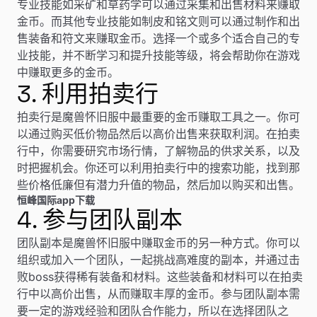
专业技能如采矿和草药学可以通过采集和出售材料来赚取
金币。而其他专业技能如制皮和铭文则可以通过制作和出
售装备和符文来赚取金币。选择一个或多个适合自己的专
业技能，并不断学习和提升技能等级，将会帮助你在游戏
中赚取更多的金币。
3. 利用拍卖行
拍卖行是魔兽怀旧服中最重要的金币赚取工具之一。你可
以通过购买低价物品然后以高价出售来获取利润。在拍卖
行中，你需要研究市场行情，了解物品的供求关系，以及
时把握机会。你还可以利用拍卖行中的搜索功能，找到那
些价格低廉但有潜力升值的物品，然后加以购买和出售。
恒峰国际app下载
4. 参与团队副本
团队副本是魔兽怀旧服中赚取金币的另一种方式。你可以
组织或加入一个团队，一起挑战高难度的副本，并通过击
败boss获得稀有装备和材料。这些装备和材料可以在拍卖
行中以高价出售，从而赚取丰厚的金币。参与团队副本需
要一定的游戏经验和团队合作能力，所以在选择团队之