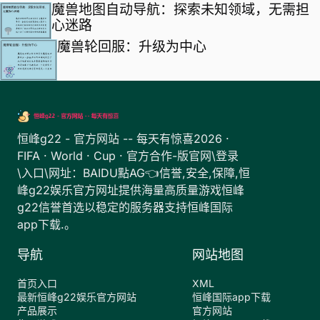
魔兽地图自动导航：探索未知领域，无需担
心迷路
魔兽轮回服：升级为中心
恒峰g22 - 官方网站 -- 每天有惊喜2026 ·
FIFA · World · Cup · 官方合作-版官网\登录
\入口\网址：BAIDU點AG👈信誉,安全,保障,恒
峰g22娱乐官方网址提供海量高质量游戏恒峰
g22信誉首选以稳定的服务器支持恒峰国际
app下载.。
导航
网站地图
首页入口
XML
最新恒峰g22娱乐官方网站
恒峰国际app下载
产品展示
官方网站