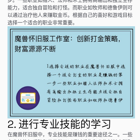
能力，适合独自冒险和打怪。而职业如牧师和德鲁伊则可
以通过治疗他人来赚取金币。根据自己的喜好和游戏目标
选择一个适合的职业非常重要。
2. 进行专业技能的学习
在魔兽怀旧服中，专业技能是赚钱的重要途径之一。一些