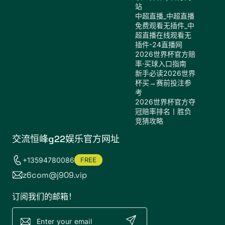
站
中超直播_中超直播
免费观看无插件_中
超直播在线观看无
插件-24直播网
2026世界杯官方赔
率·买球入口指南
新手必读2026世界
杯买→赛前投注参
考
2026世界杯官方夺
冠赔率排名丨胜负
竞猜攻略
交流恒峰g22娱乐官方网址
+13594780086
FREE
z6com@j909.vip
订阅我们的邮箱！