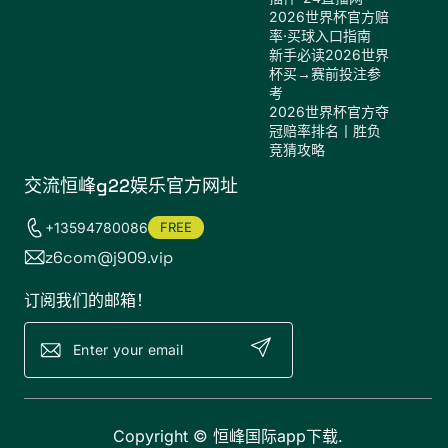
2026世界杯官方赔
率·买球入口指南
新手必读2026世界
杯买→赛前投注参
考
2026世界杯官方夺
冠赔率排名丨胜负
竞猜攻略
交流恒峰g22娱乐官方网址
+13594780086
FREE
z6com@j909.vip
订阅我们的邮箱！
Copyright ©
恒峰国际app下载
.